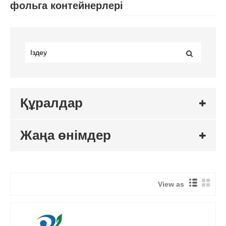
фольга контейнерлері
Құралдар
Жаңа өнімдер
View as