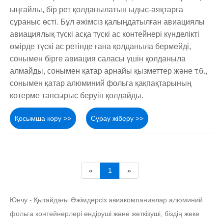
ыңғайлы, бір рет қолданылатын ыдыс-аяқтарға
сұраныс өсті. Бұл әжімсіз қалыңдатылған авиациялы
авиациялық түскі асқа түскі ас контейнері күнделікті
өмірде түскі ас ретінде ғана қолданыла бермейді,
сонымен бірге авиация саласы үшін қолданыла
алмайды, сонымен қатар арнайы қызметтер және т.б.,
сонымен қатар алюминий фольга қақпақтарының
көтерме тапсырыс беруін қолдайды.
Қосымша көру >>
Сұрау жіберу >>
«
1
»
Юнчу - Қытайдағы Әжімдерсіз авиакомпаниялар алюминий
фольга контейнерлері өндіруші және жеткізуші, біздің жеке