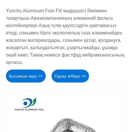
Yunchu Aluminum Foin Fill өндірушісі Әжіммен
тазартқыш Авиакомпанияның алюминий фольга
контейнерлері Азық-түлік қауіпсіздігін қамтамасыз
етеді, сонымен бірге экологиялық таза алюминийден
жасалған материалдары, сонымен қатар, қолдануға,
жаңартып, қалыңдатылған, ұзартылмайды, ұшаққа
оңай емес Тамақ немесе фастфуд мейрамханасының
ортасы.
Қосымша көру >>
Сұрау жіберу >>