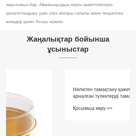
зауытымыз бар. Аймағыңыздың нақты қажеттіліктерін
қанағаттандыру үшін сізге жоғары сапалы және теңшелген
өнімдер қажет болуы мүмкін.
Жаңалықтар бойынша
ұсыныстар