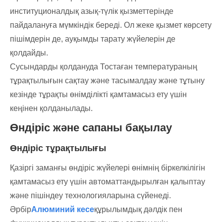
институционалдық азық-түлік қызметтерінде
пайдалануға мүмкіндік береді. Ол жеке қызмет көрсету
пішімдерін де, ауқымды тарату жүйелерін де
қолдайды.
Сусындарды қолдануда
Тостаған температураның
тұрақтылығын сақтау және тасымалдау және тұтыну
кезінде тұрақты өнімділікті қамтамасыз ету үшін
кеңінен қолданылады.
Өндіріс және сапаны бақылау
Өндіріс тұрақтылығы
Қазіргі заманғы өндіріс жүйелері өнімнің біркелкілігін
қамтамасыз ету үшін автоматтандырылған қалыптау
және пішіндеу технологияларына сүйенеді.
Әрбір
Алюминий кесе
құрылымдық дәлдік пен