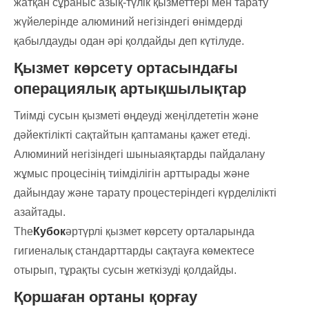
жатқан сұраныс азық-түлік қызметтері мен тарату
жүйелерінде алюминий негізіндегі өнімдерді
қабылдауды одан әрі қолдайды деп күтілуде.
Қызмет көрсету ортасындағы
операциялық артықшылықтар
Тиімді сусын қызметі өңдеуді жеңілдететін және
дәйектілікті сақтайтын қаптаманы қажет етеді.
Алюминий негізіндегі шыныаяқтарды пайдалану
жұмыс процесінің тиімділігін арттырады және
дайындау және тарату процестеріндегі күрделілікті
азайтады.
The
Кубок
әртүрлі қызмет көрсету орталарында
гигиеналық стандарттарды сақтауға көмектесе
отырып, тұрақты сусын жеткізуді қолдайды.
Қоршаған ортаны қорғау