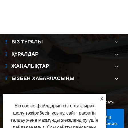
контейнерлері авиациялық қаптаманы
жақсартады ма?
Қосымша көру >>
БІЗ ТУРАЛЫ
ҚҰРАЛДАР
ЖАҢАЛЫҚТАР
БІЗБЕН ХАБАРЛАСЫҢЫ
X
Links
|
Sitemap
|
RSS
|
XML
|
Құпиялылық саясаты
Біз cookie файлдарын сізге жақсырақ
шолу тәжірибесін ұсыну, сайт трафигін
Copyright © 2025 Foshan Yunchu Aluminum Fill
талдау және мазмұнды жекелендіру үшін
Technology Co. Co., Ltd. Барлық құқықтар қорғалған.
пайдаланамыз. Осы сайтты пайдалану