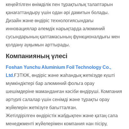
кеңейтілген өнімділік пен тұрақтылық талаптарын
қанағаттандыру үшін одан әрі дамитын болады.
Дизайн және өндіріс технологиясындағы
инновациялар әлемдік нарықтарда алюминий
сусындарының қаптамасының функционалдығы мен
қолдану ауқымын арттырады.
Компанияның үлесі
Foshan Yunchu Aluminium Foil Technology Co.,
Ltd.
ҒЗТКЖ, өндіріс және жаһандық жеткізуде күшті
мүмкіндіктері бар алюминий фольга орау
шешімдеріне маманданған кәсіби өндіруші. Компания
әртүрлі салалар үшін сенімді және тұрақты орау
жүйелерін жеткізуге бағытталған.
Жетілдірілген өндірістік жабдықпен және қатаң сапа
менеджменті жүйелерімен компания нан пісіру,