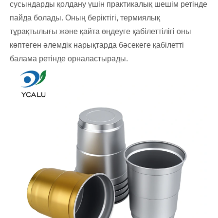
сусындарды қолдану үшін практикалық шешім ретінде
пайда болады. Оның беріктігі, термиялық
тұрақтылығы және қайта өңдеуге қабілеттілігі оны
көптеген әлемдік нарықтарда бәсекеге қабілетті
балама ретінде орналастырады.