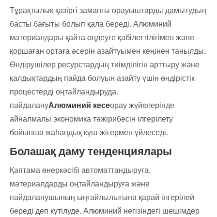
Тұрақтылық қазіргі заманғы орауыштарды дамытудың
басты бағыты болып қала береді. Алюминий
материалдары қайта өңдеуге қабілеттілігімен және
қоршаған ортаға әсерін азайтуымен кеңінен танылды.
Өндірушілер ресурстардың тиімділігін арттыру және
қалдықтардың пайда болуын азайту үшін өндірістік
процестерді оңтайландыруда.
пайдалану
Алюминий кесе
орау жүйелерінде
айналмалы экономика тәжірибесін ілгерілету
бойынша жаһандық күш-жігермен үйлеседі.
Болашақ даму тенденциялары
Қаптама өнеркәсібі автоматтандыруға,
материалдарды оңтайландыруға және
пайдаланушының ыңғайлылығына қарай ілгерілей
береді деп күтілуде. Алюминий негізіндегі шешімдер