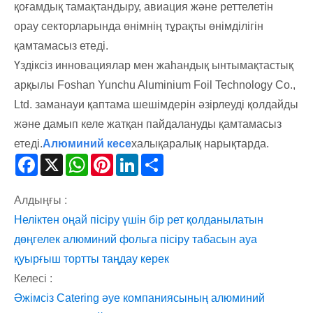
қоғамдық тамақтандыру, авиация және реттелетін
орау секторларында өнімнің тұрақты өнімділігін
қамтамасыз етеді.
Үздіксіз инновациялар мен жаһандық ынтымақтастық
арқылы Foshan Yunchu Aluminium Foil Technology Co.,
Ltd. заманауи қаптама шешімдерін әзірлеуді қолдайды
және дамып келе жатқан пайдалануды қамтамасыз
етеді.
Алюминий кесе
халықаралық нарықтарда.
Facebook
X
WhatsApp
Pinterest
LinkedIn
Share
Алдыңғы :
Неліктен оңай пісіру үшін бір рет қолданылатын
дөңгелек алюминий фольга пісіру табасын ауа
қуырғыш тортты таңдау керек
Келесі :
Әжімсіз Catering әуе компаниясының алюминий