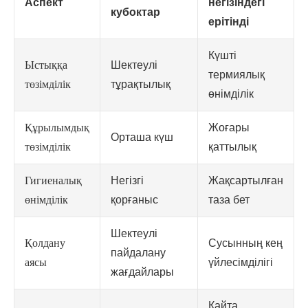
Аспект
негізіндегі
кубоктар
ерітінді
Күшті
Ыстыққа
Шектеулі
термиялық
төзімділік
тұрақтылық
өнімділік
Құрылымдық
Жоғары
Орташа күш
төзімділік
қаттылық
Гигиеналық
Негізгі
Жақсартылған
өнімділік
қорғаныс
таза бет
Шектеулі
Қолдану
Сусынның кең
пайдалану
аясы
үйлесімділігі
жағдайлары
Қайта