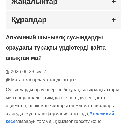
Жаңалықтар
Құралдар
Алюминий шыныаяқ сусындарды
ораудағы тұрақты үрдістерді қайта
анықтай ма?
2026-06-29
2
Маған хабарлама қалдырыңыз
Сусындарды орау өнеркәсібі тұрақтылық мақсаттары
мен операциялық тиімділікке негізделген қайта
өңделетін, берік және жоғары өнімді материалдарға
ауысуда. Бұл трансформация аясында,
Алюминий
кесе
заманауи тағамдық қызмет көрсету және