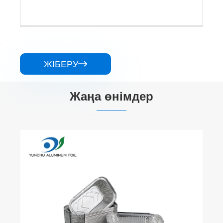
ЖІБЕРУ

Жаңа өнімдер
Тіктөртбұрышты жылумен жасалған тегіс
тегіс тегіс алюминий фольга
контейнерлері
Қосымша көру >>