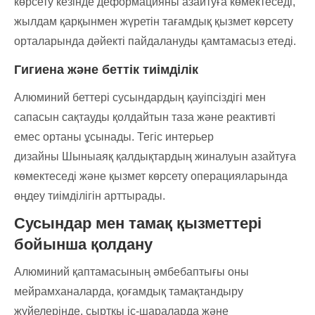
көрсету кезінде деформацияны азайтуға көмектеседі,
жылдам қарқынмен жүретін тағамдық қызмет көрсету
орталарында дәйекті пайдалануды қамтамасыз етеді.
Гигиена және беттік тиімділік
Алюминий беттері сусындардың қауіпсіздігі мен
сапасын сақтауды қолдайтын таза және реактивті
емес ортаны ұсынады. Тегіс интерьер
дизайны
Шыныаяқ қалдықтардың жиналуын азайтуға
көмектеседі және қызмет көрсету операцияларында
өңдеу тиімділігін арттырады.
Сусындар мен тамақ қызметтері
бойынша қолдану
Алюминий қаптамасының әмбебаптығы оны
мейрамханаларда, қоғамдық тамақтандыру
жүйелерінде, сыртқы іс-шараларда және