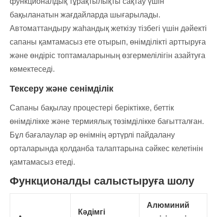
функционалдық тұрақтылықты сақтау үшін
бақыланатын жағдайларда шығарылады.
Автоматтандыру жаһандық жеткізу тізбегі үшін дәйекті
сапаны қамтамасыз ете отырып, өнімділікті арттыруға
және өндіріс топтамаларының өзгермелілігін азайтуға
көмектеседі.
Тексеру және сенімділік
Сапаны бақылау процестері беріктікке, беттік
өнімділікке және термиялық төзімділікке бағытталған.
Бұл бағалаулар әр өнімнің әртүрлі пайдалану
орталарында қолданба талаптарына сәйкес келетінін
қамтамасыз етеді.
Функционалды салыстыруға шолу
Алюминий
Кәдімгі