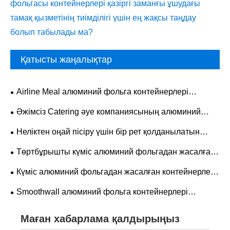
фольгасы контейнерлері қазіргі заманғы ұшудағы
тамақ қызметінің тиімділігі үшін ең жақсы таңдау
болып табылады ма?
Қатысты жаңалықтар
Airline Meal алюминий фольга контейнерлері
авиациялық қаптаманы жақсартады ма?
Әжімсіз Catering әуе компаниясының алюминий
фольгасы контейнерлері қазіргі заманғы ұшудағы
Неліктен оңай пісіру үшін бір рет қолданылатын
тамақ қызметінің тиімділігі үшін ең жақсы таңдау
дөңгелек алюминий фольга пісіру табасын ауа
Төртбұрышты күміс алюминий фольгадан жасалған
болып табылады ма?
қуырғыш тортты таңдау керек
тағамдық контейнерлер заманауи тағамды орау және
Күміс алюминий фольгадан жасалған контейнерлер
сақтау үшін ең жақсы таңдау болып табылады
тамақ өнімдерінің қаптамасын өзгерте ме?
Smoothwall алюминий фольга контейнерлері
заманауи қаптаманың пішінін өзгерте ме?
Маған хабарлама қалдырыңыз