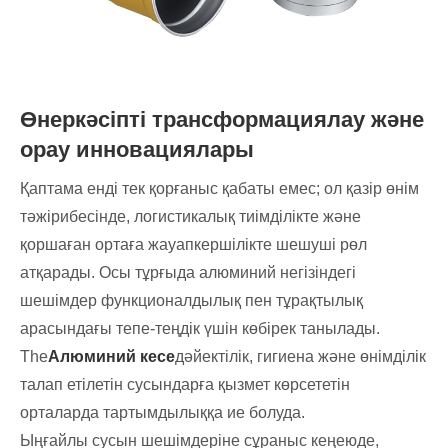
Өнеркәсіпті трансформациялау және
орау инновациялары
Қаптама енді тек қорғаныс қабаты емес; ол қазір өнім
тәжірибесінде, логистикалық тиімділікте және
қоршаған ортаға жауапкершілікте шешуші рөл
атқарады. Осы тұрғыда алюминий негізіндегі
шешімдер функционалдылық пен тұрақтылық
арасындағы тепе-теңдік үшін көбірек танылады.
The
Алюминий кесе
дәйектілік, гигиена және өнімділік
талап етілетін сусындарға қызмет көрсететін
орталарда тартымдылыққа ие болуда.
Ыңғайлы сусын шешімдеріне сұраныс кеңеюде,