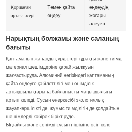
Қоршаған
Төмен қайта
өңдеудің
ортаға әсері
өңдеу
жоғары
әлеуеті
Нарықтың болжамы және саланың
бағыты
Қаптаманың жаһандық үрдістері тұрақты және тиімді
материал шешімдеріне қарай жылжуын
жалғастыруда. Алюминий негізіндегі қаптаманың
қайта өңдеуге қабілеттілігі мен өнімділік
артықшылықтарына байланысты маңыздылығы
артып келеді. Сусын өнеркәсібі экологиялық
жауапкершілікті де, жұмыс тиімділігін де қолдайтын
шешімдерді көбірек біріктіруде.
Ыңғайлы және сенімді сусын пішіміне өсіп келе